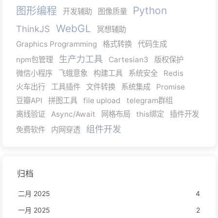
图形编程
Python
开发辅助
图像质量
WebGL
ThinkJS
冥想辅助
Graphics Programming
格式转换
代码生成
生产力工具
npm包管理
Cartesian3
版权保护
微信小程序
飞蛾意象
构建工具
系统安全
Redis
火车出行
工具插件
文件转换
系统集成
Promise
豆瓣API
拼图工具
file upload
telegram群组
离线验证
Async/Await
网格布局
this绑定
插件开发
组件开发
免费软件
内网穿透
归档
二月 2025
4
一月 2025
2