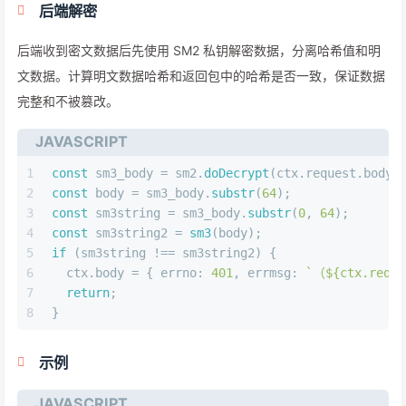
后端解密
后端收到密文数据后先使用 SM2 私钥解密数据，分离哈希值和明
文数据。计算明文数据哈希和返回包中的哈希是否一致，保证数据
完整和不被篡改。
JAVASCRIPT
1
const
 sm3_body = sm2.
doDecrypt
(ctx.
request
.
body
.
2
const
 body = sm3_body.
substr
(
64
);
3
const
 sm3string = sm3_body.
substr
(
0
, 
64
);
4
const
 sm3string2 = 
sm3
(body);
5
if
 (sm3string !== sm3string2) {
6
  ctx.
body
 = { 
errno
: 
401
, 
errmsg
: 
`（
${ctx.reque
7
return
;
8
}
示例
JAVASCRIPT