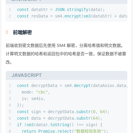
1
const
 dataStr = 
JSON
.
stringify
(data);
2
const
 resData = sm4.
encrypt
(
sm3
(dataStr) + dataS
前端解密
前端收到密文数据后先使用 SM4 解密，分离哈希值和明文数据。
计算明文数据的哈希和返回包中的哈希是否一致，保证数据不被篡
改。
JAVASCRIPT
1
const
 decryptData = sm4.
decrypt
(dataAxios.
data
, 
2
mode
: 
"cbc"
,
3
iv
: sm4iv,
4
});
5
const
 sign = decryptData.
substr
(
0
, 
64
);
6
const
 data = decryptData.
substr
(
64
);
7
if
 (
sm3
(data).
toString
() !== sign) {
8
return
Promise
.
reject
(
"数据校验失败"
);