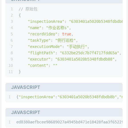
1
// 原始包
2
{
3
"inspectionArea"
: 
"6303401a5020b5348fdbdb8b
4
"name"
: 
"作业名称s"
,
5
"recordVideo"
: 
true
,
6
"taskType"
: 
"例行巡检"
,
7
"executionMode"
: 
"手动执行"
,
8
"flightPath"
: 
"6332be25dc7b7f4717fdd65a"
,
9
"executor"
: 
"6303401a5020b5348fdbdb88"
,
10
"content"
: 
""
11
}
JAVASCRIPT
1
{
"inspectionArea"
:
"6303401a5020b5348fdbdb8b"
,
"na
JAVASCRIPT
1
ed8380aefbcee98689027a4945bd471e18428faa3f6522f8