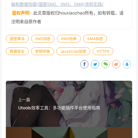
输和数据加密(国密SM2、SM3、SM4)流程实践/
版权声明:
此文章版权归houxiaozhao所有，如有转载，请
注明来自原作者
国密算法
SM2加密
SM3哈希
SM4加密
数据安全
密钥传输
JavaScript加密
HTTPS
上一篇
Utools效率工具：多功能插件平台使用指南