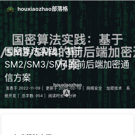
houxiaozhao部落格
国密算法实践：基于
SM2/SM3/SM4的前后端加密通
信方案
发表于
2022-11-09
|
更新于
2025-02-19
|
网络安全
加密技术
系
统开发
|
总字数:
954
|
阅读时长:
3分钟