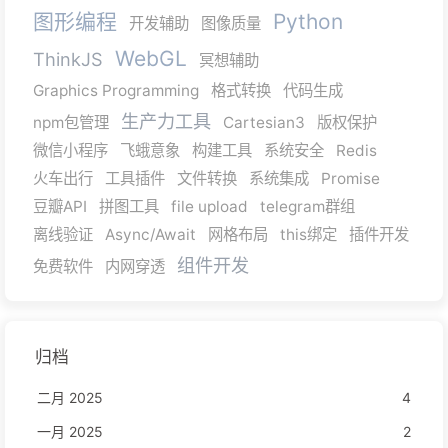
图形编程
Python
开发辅助
图像质量
WebGL
ThinkJS
冥想辅助
Graphics Programming
格式转换
代码生成
生产力工具
npm包管理
Cartesian3
版权保护
微信小程序
飞蛾意象
构建工具
系统安全
Redis
火车出行
工具插件
文件转换
系统集成
Promise
豆瓣API
拼图工具
file upload
telegram群组
离线验证
Async/Await
网格布局
this绑定
插件开发
组件开发
免费软件
内网穿透
归档
二月 2025
4
一月 2025
2