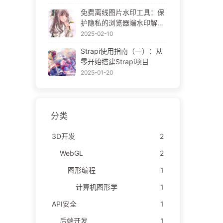
ne Gallery
免费离线图片水印工具：保
护隐私的浏览器端水印解决
方案 | Free Offline Image
2025-02-10
Watermark Tool
Strapi使用指南（一）：从
零开始搭建Strapi项目
2025-01-20
分类
3D开发
2
WebGL
2
图形编程
1
计算机图形学
1
API安全
1
后端开发
1