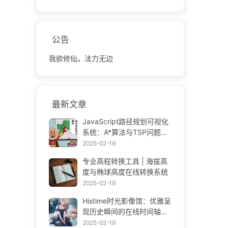
公告
我欲修仙，法力无边
最新文章
JavaScript路径规划可视化
系统：A*算法与TSP问题解
决方案
2025-02-19
专业高程转换工具 | 海拔高
度与椭球高度在线转换系统
2025-02-19
Histime时光影像馆：优雅呈
现历史瞬间的在线时间轴相
册 | Historical Photo Timeli
2025-02-19