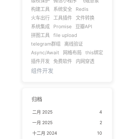
版权保护
微信小程序
飞蛾意象
构建工具
系统安全
Redis
火车出行
工具插件
文件转换
系统集成
Promise
豆瓣API
拼图工具
file upload
telegram群组
离线验证
Async/Await
网格布局
this绑定
插件开发
免费软件
内网穿透
组件开发
归档
二月 2025
4
一月 2025
2
十二月 2024
10