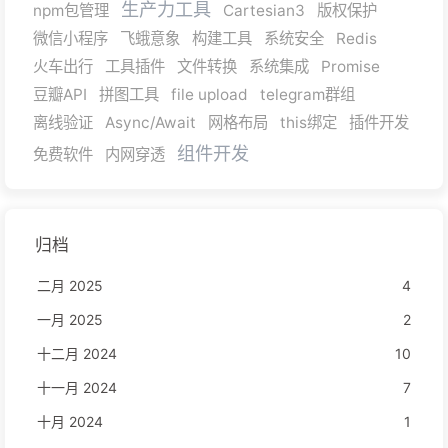
生产力工具
npm包管理
Cartesian3
版权保护
微信小程序
飞蛾意象
构建工具
系统安全
Redis
火车出行
工具插件
文件转换
系统集成
Promise
豆瓣API
拼图工具
file upload
telegram群组
离线验证
Async/Await
网格布局
this绑定
插件开发
组件开发
免费软件
内网穿透
归档
二月 2025
4
一月 2025
2
十二月 2024
10
十一月 2024
7
十月 2024
1