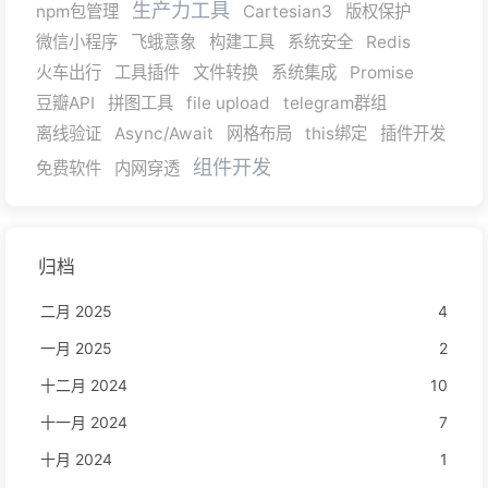
生产力工具
npm包管理
Cartesian3
版权保护
微信小程序
飞蛾意象
构建工具
系统安全
Redis
火车出行
工具插件
文件转换
系统集成
Promise
豆瓣API
拼图工具
file upload
telegram群组
离线验证
Async/Await
网格布局
this绑定
插件开发
组件开发
免费软件
内网穿透
归档
二月 2025
4
一月 2025
2
十二月 2024
10
十一月 2024
7
十月 2024
1