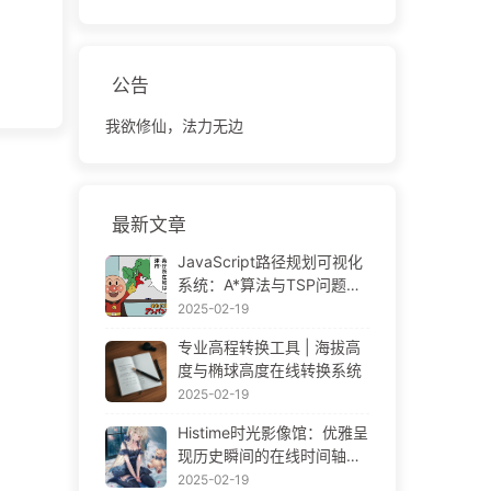
公告
我欲修仙，法力无边
最新文章
JavaScript路径规划可视化
系统：A*算法与TSP问题解
决方案
2025-02-19
专业高程转换工具 | 海拔高
度与椭球高度在线转换系统
2025-02-19
Histime时光影像馆：优雅呈
现历史瞬间的在线时间轴相
册 | Historical Photo Timeli
2025-02-19