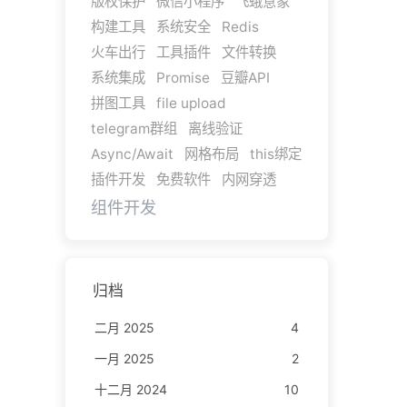
版权保护
微信小程序
飞蛾意象
构建工具
系统安全
Redis
火车出行
工具插件
文件转换
系统集成
Promise
豆瓣API
拼图工具
file upload
telegram群组
离线验证
Async/Await
网格布局
this绑定
插件开发
免费软件
内网穿透
组件开发
归档
二月 2025
4
一月 2025
2
十二月 2024
10