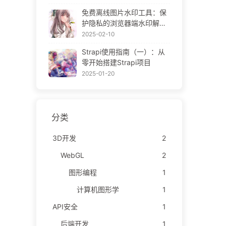
ne Gallery
免费离线图片水印工具：保
护隐私的浏览器端水印解决
方案 | Free Offline Image
2025-02-10
Watermark Tool
Strapi使用指南（一）：从
零开始搭建Strapi项目
2025-01-20
分类
3D开发
2
WebGL
2
图形编程
1
计算机图形学
1
API安全
1
后端开发
1