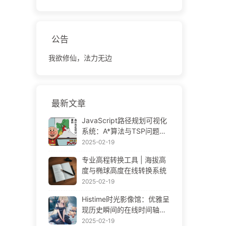
公告
我欲修仙，法力无边
最新文章
JavaScript路径规划可视化
系统：A*算法与TSP问题解
决方案
2025-02-19
专业高程转换工具 | 海拔高
度与椭球高度在线转换系统
2025-02-19
Histime时光影像馆：优雅呈
现历史瞬间的在线时间轴相
册 | Historical Photo Timeli
2025-02-19