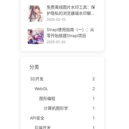
ne Gallery
免费离线图片水印工具：保
护隐私的浏览器端水印解决
方案 | Free Offline Image
2025-02-10
Watermark Tool
Strapi使用指南（一）：从
零开始搭建Strapi项目
2025-01-20
分类
3D开发
2
WebGL
2
图形编程
1
计算机图形学
1
API安全
1
后端开发
1