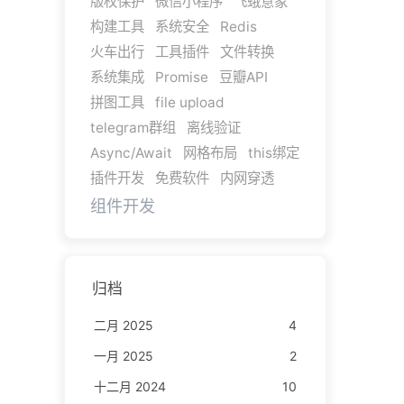
版权保护
微信小程序
飞蛾意象
构建工具
系统安全
Redis
火车出行
工具插件
文件转换
系统集成
Promise
豆瓣API
拼图工具
file upload
telegram群组
离线验证
Async/Await
网格布局
this绑定
插件开发
免费软件
内网穿透
组件开发
归档
二月 2025
4
一月 2025
2
十二月 2024
10