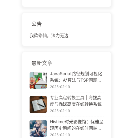
公告
我欲修仙，法力无边
最新文章
JavaScript路径规划可视化
系统：A*算法与TSP问题解
决方案
2025-02-19
专业高程转换工具 | 海拔高
度与椭球高度在线转换系统
2025-02-19
Histime时光影像馆：优雅呈
现历史瞬间的在线时间轴相
册 | Historical Photo Timeli
2025-02-19