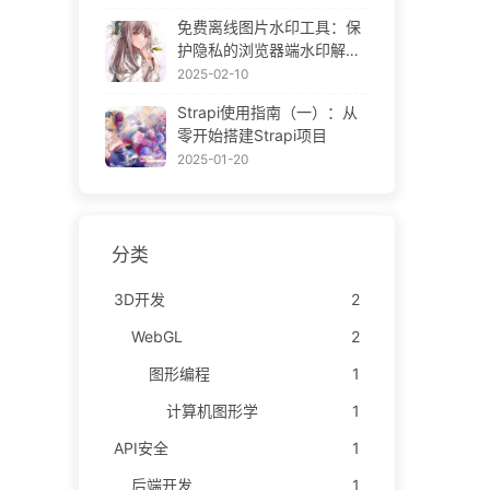
ne Gallery
免费离线图片水印工具：保
护隐私的浏览器端水印解决
方案 | Free Offline Image
2025-02-10
Watermark Tool
Strapi使用指南（一）：从
零开始搭建Strapi项目
2025-01-20
分类
3D开发
2
WebGL
2
图形编程
1
计算机图形学
1
API安全
1
后端开发
1