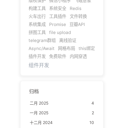
版权保护
微信小程序
飞蛾意象
构建工具
系统安全
Redis
火车出行
工具插件
文件转换
系统集成
Promise
豆瓣API
拼图工具
file upload
telegram群组
离线验证
Async/Await
网格布局
this绑定
插件开发
免费软件
内网穿透
组件开发
归档
二月 2025
4
一月 2025
2
十二月 2024
10