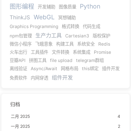
图形编程
Python
开发辅助
图像质量
WebGL
ThinkJS
冥想辅助
Graphics Programming
格式转换
代码生成
生产力工具
npm包管理
Cartesian3
版权保护
微信小程序
飞蛾意象
构建工具
系统安全
Redis
火车出行
工具插件
文件转换
系统集成
Promise
豆瓣API
拼图工具
file upload
telegram群组
离线验证
Async/Await
网格布局
this绑定
插件开发
组件开发
免费软件
内网穿透
归档
二月 2025
4
一月 2025
2