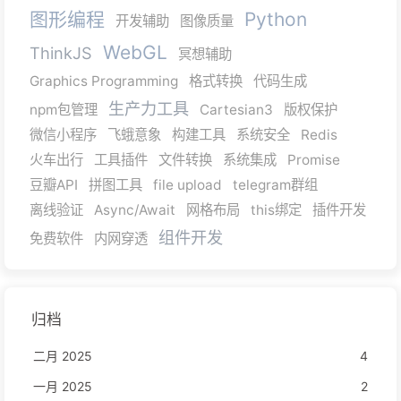
图形编程
Python
开发辅助
图像质量
WebGL
ThinkJS
冥想辅助
Graphics Programming
格式转换
代码生成
生产力工具
npm包管理
Cartesian3
版权保护
微信小程序
飞蛾意象
构建工具
系统安全
Redis
火车出行
工具插件
文件转换
系统集成
Promise
豆瓣API
拼图工具
file upload
telegram群组
离线验证
Async/Await
网格布局
this绑定
插件开发
组件开发
免费软件
内网穿透
归档
二月 2025
4
一月 2025
2