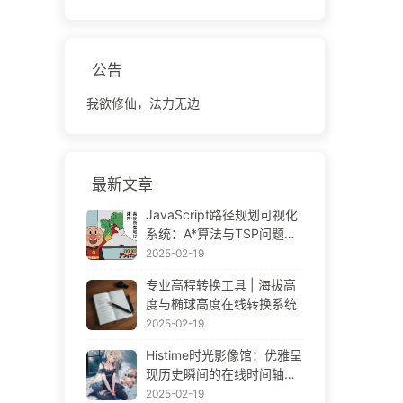
公告
我欲修仙，法力无边
最新文章
JavaScript路径规划可视化
系统：A*算法与TSP问题解
决方案
2025-02-19
专业高程转换工具 | 海拔高
度与椭球高度在线转换系统
2025-02-19
Histime时光影像馆：优雅呈
现历史瞬间的在线时间轴相
册 | Historical Photo Timeli
2025-02-19