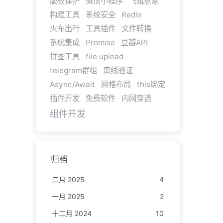
版权保护
微信小程序
飞蛾意象
构建工具
系统安全
Redis
火车出行
工具插件
文件转换
系统集成
Promise
豆瓣API
拼图工具
file upload
telegram群组
离线验证
Async/Await
网格布局
this绑定
插件开发
免费软件
内网穿透
组件开发
归档
二月 2025
4
一月 2025
2
十二月 2024
10