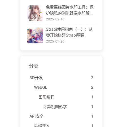
ne Gallery
免费离线图片水印工具：保
护隐私的浏览器端水印解决
方案 | Free Offline Image
2025-02-10
Watermark Tool
Strapi使用指南（一）：从
零开始搭建Strapi项目
2025-01-20
分类
3D开发
2
WebGL
2
图形编程
1
计算机图形学
1
API安全
1
后端开发
1