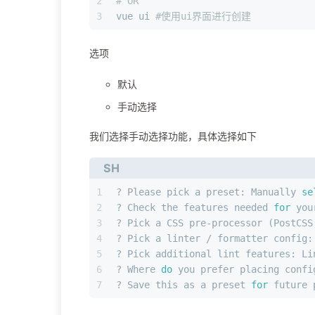
2
# OR
3
vue ui 
#使用ui界面进行创建
选项
默认
手动选择
我们选择手动选择功能，具体选择如下
SH
1
? Please pick a preset: Manually 
se
2
? Check the features needed 
for
 you
3
? Pick a CSS pre-processor (PostCSS
4
? Pick a linter / formatter config:
5
? Pick additional lint features: Li
6
? Where 
do
 you prefer placing confi
7
? Save this as a preset 
for
 future 