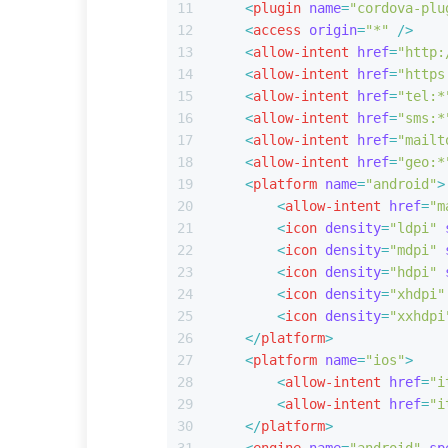
11
<
plugin
name
=
"cordova-plu
12
<
access
origin
=
"*"
 />
13
<
allow-intent
href
=
"http:
14
<
allow-intent
href
=
"https
15
<
allow-intent
href
=
"tel:*
16
<
allow-intent
href
=
"sms:*
17
<
allow-intent
href
=
"mailt
18
<
allow-intent
href
=
"geo:*
19
<
platform
name
=
"android"
>
20
<
allow-intent
href
=
"m
21
<
icon
density
=
"ldpi"
22
<
icon
density
=
"mdpi"
23
<
icon
density
=
"hdpi"
24
<
icon
density
=
"xhdpi"
25
<
icon
density
=
"xxhdpi
26
</
platform
>
27
<
platform
name
=
"ios"
>
28
<
allow-intent
href
=
"i
29
<
allow-intent
href
=
"i
30
</
platform
>
31
<
engine
name
=
"android"
sp