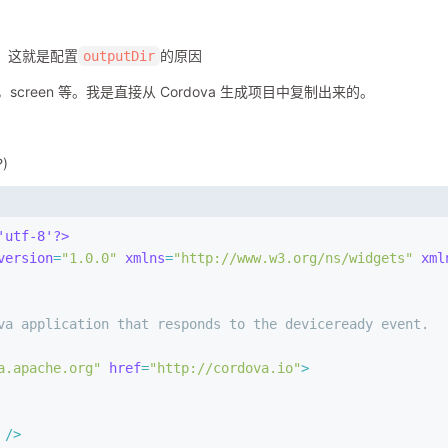
，这就是配置
的原因
outputDir
con，screen 等。我是直接从 Cordova 生成项目中复制出来的。
)
'utf-8'?>
version
=
"1.0.0"
xmlns
=
"http://www.w3.org/ns/widgets"
xml
va application that responds to the deviceready event.
a.apache.org
"
href
=
"http://cordova.io"
>
 />