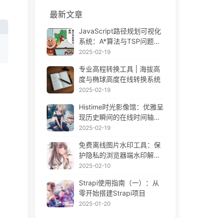
最新文章
JavaScript路径规划可视化
系统：A*算法与TSP问题解
决方案
2025-02-19
专业高程转换工具 | 海拔高
度与椭球高度在线转换系统
2025-02-19
Histime时光影像馆：优雅呈
现历史瞬间的在线时间轴相
册 | Historical Photo Timeli
2025-02-19
ne Gallery
免费离线图片水印工具：保
护隐私的浏览器端水印解决
方案 | Free Offline Image
2025-02-10
Watermark Tool
Strapi使用指南（一）：从
零开始搭建Strapi项目
2025-01-20