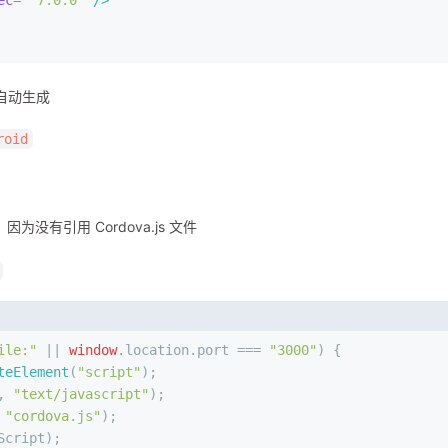
。会自动生成
roid
为没有引用 Cordova.js 文件
ile:"
 || 
window
.
location
.
port
 === 
"3000"
) {
teElement
(
"script"
);
, 
"text/javascript"
);
 
"cordova.js"
);
Script);