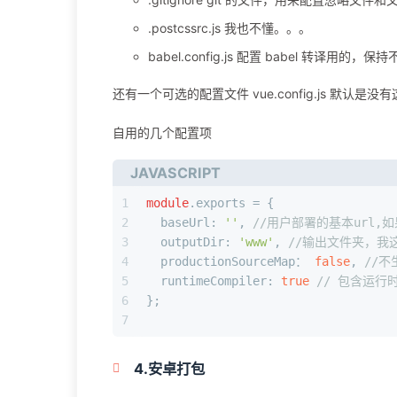
.postcssrc.js 我也不懂。。。
babel.config.js 配置 babel 转译用的，
还有一个可选的配置文件 vue.config.js 默认
自用的几个配置项
JAVASCRIPT
1
module
.
exports
 = {
2
baseUrl
: 
''
, 
//用户部署的基本url
3
outputDir
: 
'www'
, 
//输出文件夹，我这
4
  productionSourceMap： 
false
, 
//不
5
runtimeCompiler
: 
true
// 包含运行
6
};
7
4.安卓打包