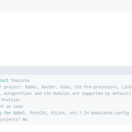
lect
 features
r project: Babel, Router, Vuex, CSS Pre-processors, Lint
, Autoprefixer and CSS Modules are supported by default)
 Prettier
nt on save
g 
for
 Babel, PostCSS, ESLint, etc.? In dedicated config 
projects? No