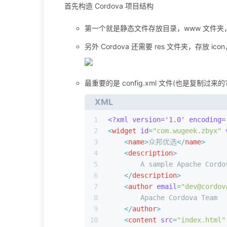
首先构造 Cordova 项目结构
第一个就是静态文件存放目录，www 文件夹
另外 Cordova 还需要 res 文件夹，存放 i
最重要的是 config.xml 文件(也是复制过来的?
XML
1
<?xml version='1.0' encoding=
2
<
widget
id
=
"com.wugeek.zbyx"
3
<
name
>
众邦优选
</
name
>
4
<
description
>
5
        A sample Apache Cordo
6
</
description
>
7
<
author
email
=
"
dev@cordov
8
        Apache Cordova Team
9
</
author
>
10
<
content
src
=
"index.html"