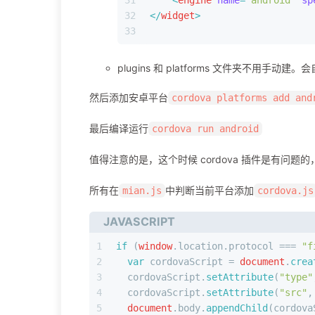
32
</
widget
>
33
plugins 和 platforms 文件夹不用手动建
然后添加安卓平台
cordova platforms add and
最后编译运行
cordova run android
值得注意的是，这个时候 cordova 插件是有问题的，因
所有在
中判断当前平台添加
mian.js
cordova.js
JAVASCRIPT
1
if
 (
window
.
location
.
protocol
 === 
"f
2
var
 cordovaScript = 
document
.
crea
3
  cordovaScript.
setAttribute
(
"type"
4
  cordovaScript.
setAttribute
(
"src"
,
5
document
.
body
.
appendChild
(cordova