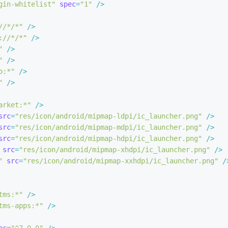
gin-whitelist"
spec
=
"1"
 />
//*/*"
 />
://*/*"
 />
"
 />
"
 />
o:*"
 />
"
 />
arket:*"
 />
src
=
"res/icon/android/mipmap-ldpi/ic_launcher.png"
 />
src
=
"res/icon/android/mipmap-mdpi/ic_launcher.png"
 />
src
=
"res/icon/android/mipmap-hdpi/ic_launcher.png"
 />
src
=
"res/icon/android/mipmap-xhdpi/ic_launcher.png"
 />
"
src
=
"res/icon/android/mipmap-xxhdpi/ic_launcher.png"
 /
tms:*"
 />
tms-apps:*"
 />
ec
=
"^7.0.0"
 />