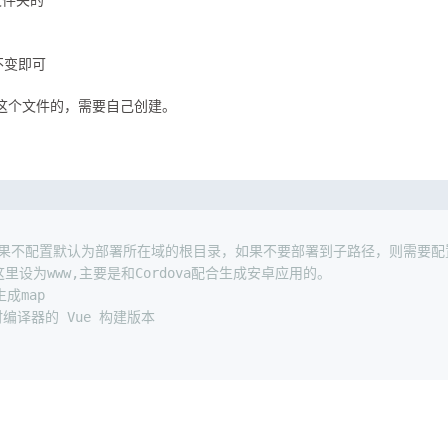
保持不变即可
是没有这个文件的，需要自己创建。
,如果不配置默认为部署所在域的根目录，如果不要部署到子路径，则需要配
里设为www,主要是和Cordova配合生成安卓应用的。
生成map
时编译器的 Vue 构建版本